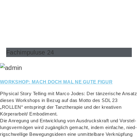
Fachimpuluse 24
WORKSHOP: MACH DOCH MAL NE GUTE FIGUR
Phy­si­cal Sto­ry Tel­ling mit Mar­co Jodes: Der tän­ze­ri­sche Ansatz
die­ses Work­shops in Bezug auf das Mot­to des SDL 23
„ROLLEN“ ent­springt der Tanz­the­ra­pie und der krea­ti­ven
Körperarbeit/ Embodiment.
Die Anre­gung und Ent­wick­lung von Aus­drucks­kraft und Vor­stel­
lungs­ver­mö­gen wird zugäng­lich gemacht, indem ein­fa­che, nied­
rig­schwel­li­ge Bewe­gungs­ideen eine unmit­tel­ba­re Ver­knüp­fung