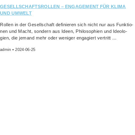
GESELLSCHAFTSROLLEN – ENGAGEMENT FÜR KLIMA
UND UMWELT
Rol­len in der Gesell­schaft defi­nie­ren sich nicht nur aus Funk­tio­
nen und Macht, son­dern aus Ideen, Phi­lo­so­phien und Ideo­lo­
gien, die jemand mehr oder weni­ger enga­giert vertritt …
admin
2024-06-25