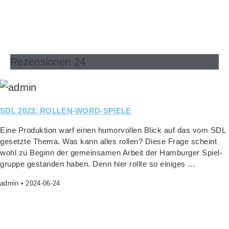
Rezensionen 24
SDL 2023: ROLLEN-WORD-SPIELE
Eine Pro­duk­ti­on warf einen humor­vol­len Blick auf das vom SDL
gesetz­te The­ma. Was kann alles rol­len? Die­se Fra­ge scheint
wohl zu Beginn der gemein­sa­men Arbeit der Ham­bur­ger Spiel­
grup­pe gestan­den haben. Denn hier roll­te so einiges …
admin
2024-06-24