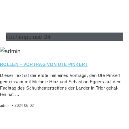
Fachimpuluse 24
ROLLEN – VORTRAG VON UTE PINKERT
Die­ser Text ist der ers­te Teil eines Vor­trags, den Ute Pin­kert
gemein­sam mit Mela­nie Hinz und Sebas­ti­an Eggers auf dem
Fach­tag des Schul­thea­ter­tref­fens der Län­der in Trier gehal­
ten hat …
admin
2024-06-02