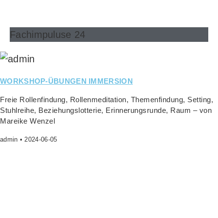
Fachimpuluse 24
WORKSHOP-ÜBUNGEN IMMERSION
Freie Rol­len­fin­dung, Rol­len­me­di­ta­ti­on, The­men­fin­dung, Set­ting,
Stuhl­rei­he, Bezie­hungs­lot­te­rie, Erin­ne­rungs­run­de, Raum – von
Marei­ke Wenzel
admin
2024-06-05