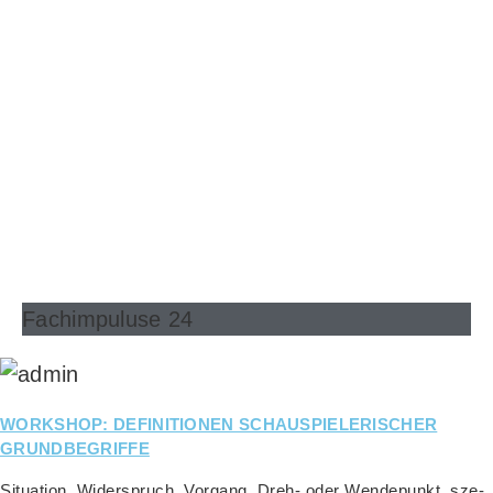
Fachimpuluse 24
WORKSHOP: DEFINITIONEN SCHAUSPIELERISCHER
GRUNDBEGRIFFE
Situa­ti­on, Wider­spruch, Vor­gang, Dreh- oder Wen­de­punkt, sze­