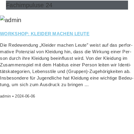
Fachimpuluse 24
WORKSHOP: KLEIDER MACHEN LEUTE
Die Rede­wen­dung „Klei­der machen Leu­te” weist auf das per­for­
ma­ti­ve Poten­zi­al von Klei­dung hin, dass die Wir­kung einer Per­
son durch ihre Klei­dung beein­flusst wird. Von der Klei­dung im
Zusam­men­spiel mit dem Habi­tus einer Per­son lei­ten wir Iden­ti­
täts­ka­te­go­rien, Lebens­sti­le und (Gruppen)-Zugehörigkeiten ab.
Ins­be­son­de­re für Jugend­li­che hat Klei­dung eine wich­ti­ge Bedeu­
tung, um sich zum Aus­druck zu bringen …
admin
2024-06-06