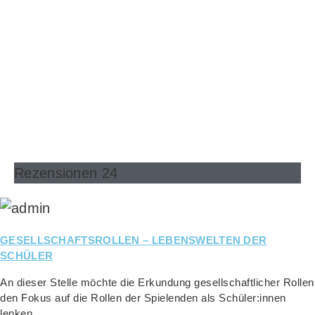
Rezensionen 24
GESELLSCHAFTSROLLEN – LEBENSWELTEN DER
SCHÜLER
An die­ser Stel­le möch­te die Erkun­dung gesell­schaft­li­cher Rol­len
den Fokus auf die Rol­len der Spie­len­den als Schüler:innen
lenken …