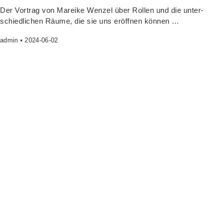
Der Vor­trag von Marei­ke Wen­zel über Rol­len und die unter­
schied­li­chen Räu­me, die sie uns eröff­nen können …
admin
2024-06-02