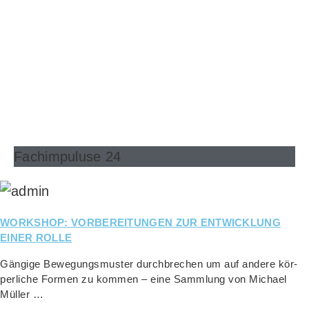
Fachimpuluse 24
WORKSHOP: VORBEREITUNGEN ZUR ENTWICKLUNG
EINER ROLLE
Gän­gi­ge Bewe­gungs­mus­ter durch­bre­chen um auf ande­re kör­
per­li­che For­men zu kom­men – eine Samm­lung von Micha­el
Müller …