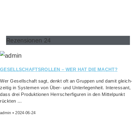
Rezensionen 24
GESELLSCHAFTSROLLEN – WER HAT DIE MACHT?
Wer Gesell­schaft sagt, denkt oft an Grup­pen und damit gleich­
zei­tig in Sys­te­men von Über- und Unter­le­gen­heit. Inter­es­sant,
dass drei Pro­duk­tio­nen Herr­scher­fi­gu­ren in den Mit­tel­punkt
rückten …
admin
2024-06-24