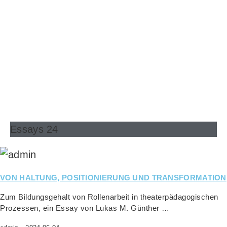
Essays 24
VON HALTUNG, POSITIONIERUNG UND TRANSFORMATION
Zum Bil­dungs­ge­halt von Rol­len­ar­beit in thea­ter­päd­ago­gi­schen
Pro­zes­sen, ein Essay von Lukas M. Günther …