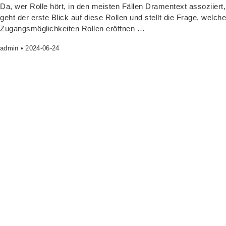
Da, wer Rol­le hört, in den meis­ten Fäl­len Dra­men­text asso­zi­iert,
geht der ers­te Blick auf die­se Rol­len und stellt die Fra­ge, wel­che
Zugangs­mög­lich­kei­ten Rol­len eröffnen …
admin
2024-06-24