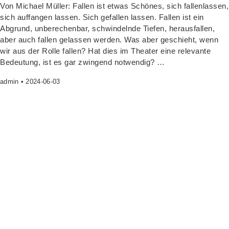
Von Micha­el Mül­ler: Fal­len ist etwas Schö­nes, sich fal­len­las­sen,
sich auf­fan­gen las­sen. Sich gefal­len las­sen. Fal­len ist ein
Abgrund, unbe­re­chen­bar, schwin­deln­de Tie­fen, her­aus­fal­len,
aber auch fal­len gelas­sen wer­den. Was aber geschieht, wenn
wir aus der Rol­le fal­len? Hat dies im Thea­ter eine rele­van­te
Bedeu­tung, ist es gar zwin­gend notwendig? …
admin
2024-06-03