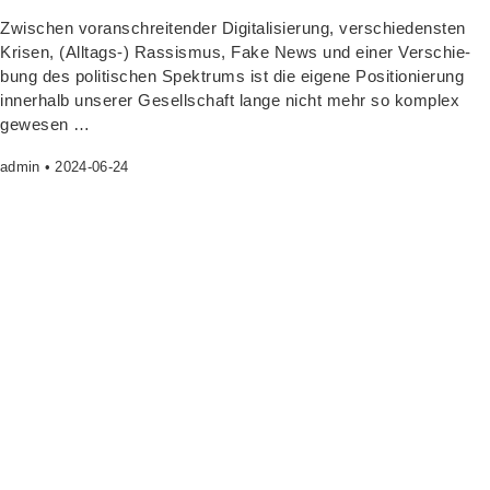
Zwi­schen vor­an­schrei­ten­der Digi­ta­li­sie­rung, ver­schie­dens­ten
Kri­sen, (All­tags-) Ras­sis­mus, Fake News und einer Ver­schie­
bung des poli­ti­schen Spek­trums ist die eige­ne Posi­tio­nie­rung
inner­halb unse­rer Gesell­schaft lan­ge nicht mehr so kom­plex
gewesen …
admin
2024-06-24