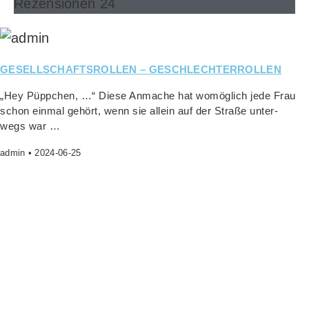
Rezensionen 24
GESELLSCHAFTSROLLEN – GESCHLECHTERROLLEN
„Hey Püpp­chen, …“ Die­se Anma­che hat womög­lich jede Frau
schon ein­mal gehört, wenn sie allein auf der Stra­ße unter­
wegs war …
admin
2024-06-25