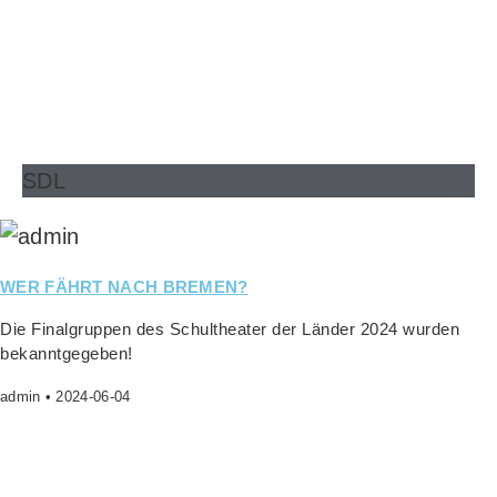
SDL
WER FÄHRT NACH BREMEN?
Die Final­grup­pen des Schul­thea­ter der Län­der 2024 wur­den
bekanntgegeben!
admin
2024-06-04