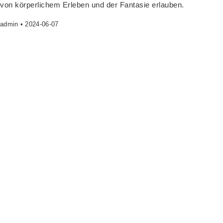
von kör­per­li­chem Erle­ben und der Fan­ta­sie erlauben.
admin
2024-06-07