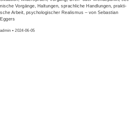
ni­sche Vor­gän­ge, Hal­tun­gen, sprach­li­che Hand­lun­gen, prak­ti­
sche Arbeit, psy­cho­lo­gi­scher Rea­lis­mus – von Sebas­ti­an
Eggers
admin
2024-06-05