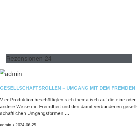
Rezensionen 24
GESELLSCHAFTSROLLEN – UMGANG MIT DEM FREMDEN
Vier Pro­duk­ti­on beschäf­tig­ten sich the­ma­tisch auf die eine oder
ande­re Wei­se mit Fremd­heit und den damit ver­bun­de­nen gesell­
schaft­li­chen Umgangsformen …
admin
2024-06-25