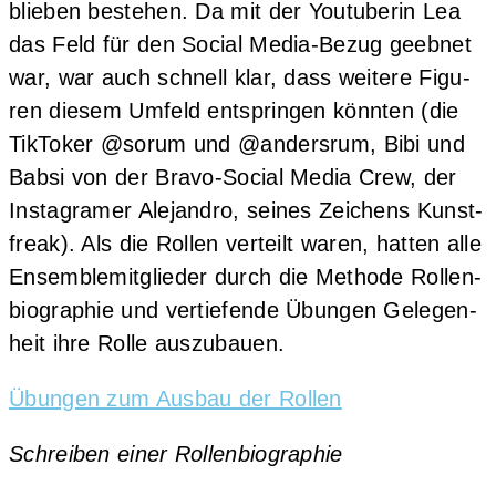
blie­ben bestehen. Da mit der You­tube­rin Lea
das Feld für den Social Media-Bezug geeb­net
war, war auch schnell klar, dass wei­te­re Figu­
ren die­sem Umfeld ent­sprin­gen könn­ten (die
Tik­To­ker @sorum und @andersrum, Bibi und
Bab­si von der Bra­vo-Social Media Crew, der
Insta­gra­mer Ale­jan­dro, sei­nes Zei­chens Kunst­
freak). Als die Rol­len ver­teilt waren, hat­ten alle
Ensem­ble­mit­glie­der durch die Metho­de Rol­len­
bio­gra­phie und ver­tie­fen­de Übun­gen Gele­gen­
heit ihre Rol­le auszubauen.
Übun­gen zum Aus­bau der Rollen
Schrei­ben einer Rollenbiographie