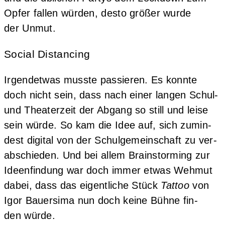
Opfer fal­len wür­den, des­to grö­ßer wur­de
der Unmut.
Social Distancing
Irgend­et­was muss­te pas­sie­ren. Es konn­te
doch nicht sein, dass nach einer lan­gen Schul-
und Thea­ter­zeit der Abgang so still und lei­se
sein wür­de. So kam die Idee auf, sich zumin­
dest digi­tal von der Schul­ge­mein­schaft zu ver­
ab­schie­den. Und bei allem Brain­stor­ming zur
Ideen­fin­dung war doch immer etwas Weh­mut
dabei, dass das eigent­li­che Stück
Tat­too
von
Igor Bau­er­si­ma nun doch kei­ne Büh­ne fin­
den würde.