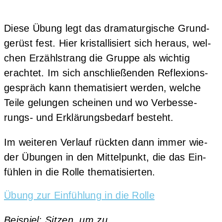
Die­se Übung legt das dra­ma­tur­gi­sche Grund­
ge­rüst fest. Hier kris­tal­li­siert sich her­aus, wel­
chen Erzähl­strang die Grup­pe als wich­tig
erach­tet. Im sich anschlie­ßen­den Refle­xi­ons­
ge­spräch kann the­ma­ti­siert wer­den, wel­che
Tei­le gelun­gen schei­nen und wo Ver­bes­se­
rungs- und Erklä­rungs­be­darf besteht.
Im wei­te­ren Ver­lauf rück­ten dann immer wie­
der Übun­gen in den Mit­tel­punkt, die das Ein­
füh­len in die Rol­le thematisierten.
Übung zur Ein­füh­lung in die Rolle
Bei­spiel: Sit­zen, um zu…