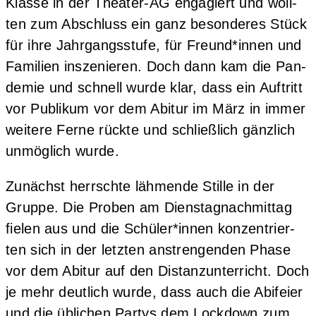
Klas­se in der Thea­ter-AG enga­giert und woll­
ten zum Abschluss ein ganz beson­de­res Stück
für ihre Jahr­gangs­stu­fe, für Freund*innen und
Fami­li­en insze­nie­ren. Doch dann kam die Pan­
de­mie und schnell wur­de klar, dass ein Auf­tritt
vor Publi­kum vor dem Abitur im März in immer
wei­te­re Fer­ne rück­te und schließ­lich gänz­lich
unmög­lich wurde.
Zunächst herrsch­te läh­men­de Stil­le in der
Grup­pe. Die Pro­ben am Diens­tag­nach­mit­tag
fie­len aus und die Schüler*innen kon­zen­trier­
ten sich in der letz­ten anstren­gen­den Pha­se
vor dem Abitur auf den Distanz­un­ter­richt. Doch
je mehr deut­lich wur­de, dass auch die Abi­fei­er
und die übli­chen Par­tys dem Lock­down zum