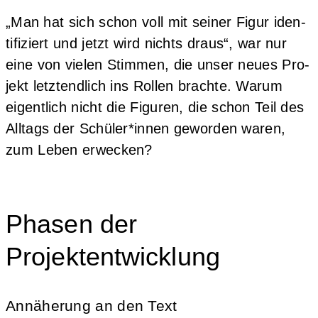
„Man hat sich schon voll mit sei­ner Figur iden­
ti­fi­ziert und jetzt wird nichts draus“, war nur
eine von vie­len Stim­men, die unser neu­es Pro­
jekt letzt­end­lich ins Rol­len brach­te. War­um
eigent­lich nicht die Figu­ren, die schon Teil des
All­tags der Schüler*innen gewor­den waren,
zum Leben erwecken?
Phasen der
Projektentwicklung
Annäherung an den Text