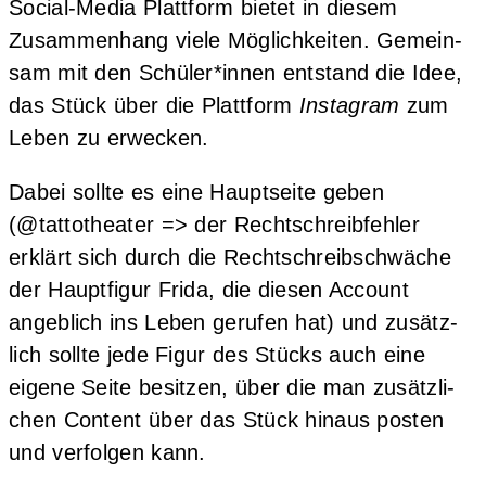
Social-Media Platt­form bie­tet in die­sem
Zusam­men­hang vie­le Mög­lich­kei­ten. Gemein­
sam mit den Schüler*innen ent­stand die Idee,
das Stück über die Platt­form
Insta­gram
zum
Leben zu erwecken.
Dabei soll­te es eine Haupt­sei­te geben
(@tattotheater => der Recht­schreib­feh­ler
erklärt sich durch die Recht­schreib­schwä­che
der Haupt­fi­gur Fri­da, die die­sen Account
angeb­lich ins Leben geru­fen hat) und zusätz­
lich soll­te jede Figur des Stücks auch eine
eige­ne Sei­te besit­zen, über die man zusätz­li­
chen Con­tent über das Stück hin­aus pos­ten
und ver­fol­gen kann.