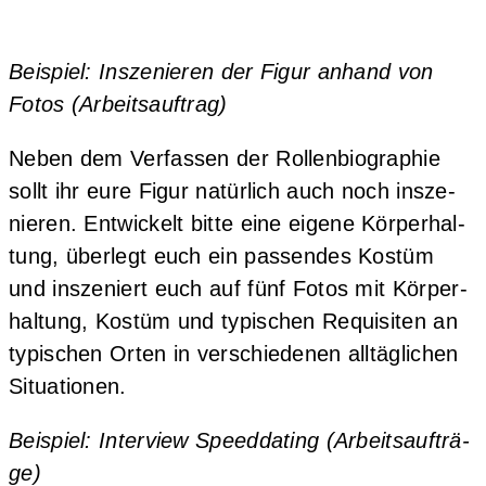
Bei­spiel: Insze­nie­ren der Figur anhand von
Fotos (Arbeits­auf­trag)
Neben dem Ver­fas­sen der Rol­len­bio­gra­phie
sollt ihr eure Figur natür­lich auch noch insze­
nie­ren. Ent­wi­ckelt bit­te eine eige­ne Kör­per­hal­
tung, über­legt euch ein pas­sen­des Kos­tüm
und insze­niert euch auf fünf Fotos mit Kör­per­
hal­tung, Kos­tüm und typi­schen Requi­si­ten an
typi­schen Orten in ver­schie­de­nen all­täg­li­chen
Situationen.
Bei­spiel: Inter­view Speed­da­ting (Arbeits­auf­trä­
ge)