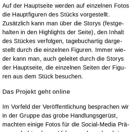
Auf der Haupt­sei­te wer­den auf ein­zel­nen Fotos
die Haupt­fi­gu­ren des Stücks vor­ge­stellt.
Zusätz­lich kann man über die Sto­rys (fest­ge­
hal­ten in den High­lights der Sei­te), den Inhalt
des Stü­ckes ver­fol­gen, tage­buch­ar­tig dar­ge­
stellt durch die ein­zel­nen Figu­ren. Immer wie­
der kann man, auch gelei­tet durch die Sto­rys
der Haupt­sei­te, die ein­zel­nen Sei­ten der Figu­
ren aus dem Stück besuchen.
Das Projekt geht online
Im Vor­feld der Ver­öf­fent­li­chung bespra­chen wir
in der Grup­pe das gro­be Hand­lungs­ge­rüst,
mach­ten eini­ge Fotos für die Social-Media Prä­