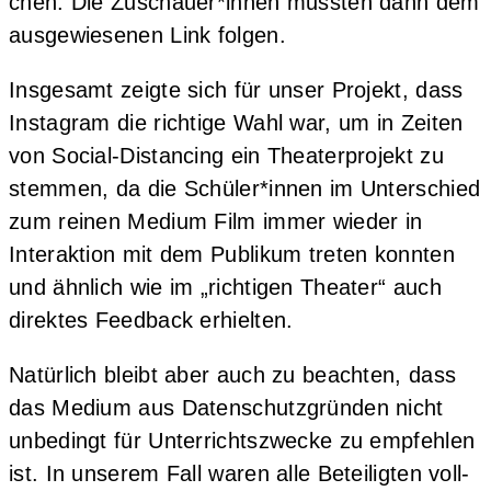
chen. Die Zuschauer*innen muss­ten dann dem
aus­ge­wie­se­nen Link folgen.
Ins­ge­samt zeig­te sich für unser Pro­jekt, dass
Insta­gram die rich­ti­ge Wahl war, um in Zei­ten
von Social-Distancing ein Thea­ter­pro­jekt zu
stem­men, da die Schüler*innen im Unter­schied
zum rei­nen Medi­um Film immer wie­der in
Inter­ak­ti­on mit dem Publi­kum tre­ten konn­ten
und ähn­lich wie im „rich­ti­gen Thea­ter“ auch
direk­tes Feed­back erhielten.
Natür­lich bleibt aber auch zu beach­ten, dass
das Medi­um aus Daten­schutz­grün­den nicht
unbe­dingt für Unter­richts­zwe­cke zu emp­feh­len
ist. In unse­rem Fall waren alle Betei­lig­ten voll­