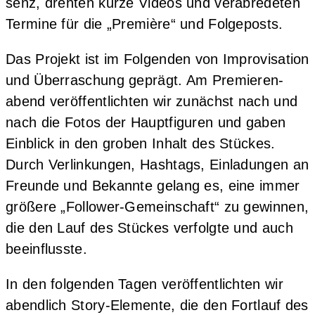
senz, dreh­ten kur­ze Vide­os und ver­ab­re­de­ten
Ter­mi­ne für die „Pre­miè­re“ und Folgeposts.
Das Pro­jekt ist im Fol­gen­den von Impro­vi­sa­ti­on
und Über­ra­schung geprägt. Am Pre­mie­ren­
abend ver­öf­fent­lich­ten wir zunächst nach und
nach die Fotos der Haupt­fi­gu­ren und gaben
Ein­blick in den gro­ben Inhalt des Stü­ckes.
Durch Ver­lin­kun­gen, Hash­tags, Ein­la­dun­gen an
Freun­de und Bekann­te gelang es, eine immer
grö­ße­re „Fol­lower-Gemein­schaft“ zu gewin­nen,
die den Lauf des Stü­ckes ver­folg­te und auch
beeinflusste.
In den fol­gen­den Tagen ver­öf­fent­lich­ten wir
abend­lich Sto­ry-Ele­men­te, die den Fort­lauf des