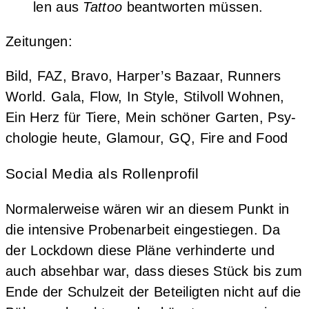
len aus
Tat­too
beant­wor­ten müssen.
Zei­tun­gen:
Bild, FAZ, Bra­vo, Harper’s Bazaar, Run­ners
World. Gala, Flow, In Style, Stil­voll Woh­nen,
Ein Herz für Tie­re, Mein schö­ner Gar­ten, Psy­
cho­lo­gie heu­te, Gla­mour, GQ, Fire and Food
Social Media als Rollenprofil
Nor­ma­ler­wei­se wären wir an die­sem Punkt in
die inten­si­ve Pro­ben­ar­beit ein­ge­stie­gen. Da
der Lock­down die­se Plä­ne ver­hin­der­te und
auch abseh­bar war, dass die­ses Stück bis zum
Ende der Schul­zeit der Betei­lig­ten nicht auf die