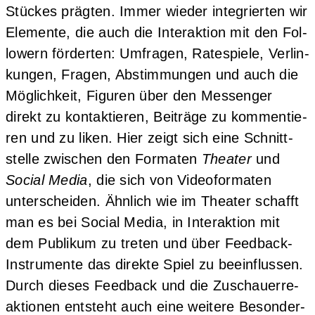
Stü­ckes präg­ten. Immer wie­der inte­grier­ten wir
Ele­men­te, die auch die Inter­ak­ti­on mit den Fol­
lo­wern för­der­ten: Umfra­gen, Rate­spie­le, Ver­lin­
kun­gen, Fra­gen, Abstim­mun­gen und auch die
Mög­lich­keit, Figu­ren über den Mes­sen­ger
direkt zu kon­tak­tie­ren, Bei­trä­ge zu kom­men­tie­
ren und zu liken. Hier zeigt sich eine Schnitt­
stel­le zwi­schen den For­ma­ten
Thea­ter
und
Social Media
, die sich von Video­for­ma­ten
unter­schei­den. Ähn­lich wie im Thea­ter schafft
man es bei Social Media, in Inter­ak­ti­on mit
dem Publi­kum zu tre­ten und über Feed­back-
Instru­men­te das direk­te Spiel zu beein­flus­sen.
Durch die­ses Feed­back und die Zuschau­er­re­
ak­tio­nen ent­steht auch eine wei­te­re Beson­der­