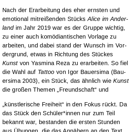
Nach der Erar­bei­tung des eher erns­ten und
emo­tio­nal mit­rei­ßen­den Stücks
Ali­ce im Ander­
land
im Jahr 2019 war es der Grup­pe wich­tig,
zu einer auch komö­di­an­ti­schen Vor­la­ge zu
arbei­ten, und dabei stand der Wunsch im Vor­
der­grund, etwas in Rich­tung des Stü­ckes
Kunst
von Yas­mi­na Reza zu erar­bei­ten. So fiel
die Wahl auf
Tat­too
von Igor Bau­er­si­ma (Bau­
er­si­ma 2003), ein Stück, das ähn­lich wie
Kunst
die gro­ßen The­men „Freund­schaft“ und
„künst­le­ri­sche Frei­heit“ in den Fokus rückt. Da
das Stück den Schüler*innen nur zum Teil
bekannt war, bestan­den die ers­ten Stun­den
aus Übun­gen, die das Annä­hern an den Text