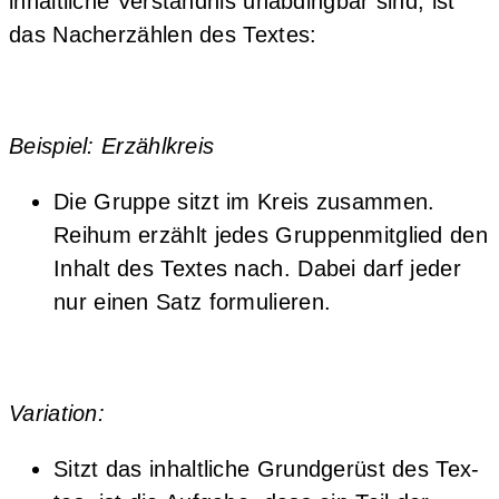
inhalt­li­che Ver­ständ­nis unab­ding­bar sind, ist
das Nach­er­zäh­len des Textes:
Bei­spiel: Erzählkreis
Die Grup­pe sitzt im Kreis zusam­men.
Reih­um erzählt jedes Grup­pen­mit­glied den
Inhalt des Tex­tes nach. Dabei darf jeder
nur einen Satz formulieren.
Varia­ti­on:
Sitzt das inhalt­li­che Grund­ge­rüst des Tex­