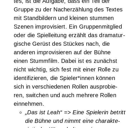
tes, ist die Auf­ga­be, dass ein Teil der
Grup­pe zu der Nach­er­zäh­lung des Tex­tes
mit Stand­bil­dern und klei­nen stum­men
Sze­nen impro­vi­siert. Ein Grup­pen­mit­glied
oder die Spiel­lei­tung erzählt das dra­ma­tur­
gi­sche Gerüst des Stü­ckes nach, die
ande­ren impro­vi­sie­ren auf der Büh­ne
einen Stumm­film. Dabei ist es zunächst
nicht wich­tig, sich fest mit einer Rol­le zu
iden­ti­fi­zie­ren, die Spieler*innen kön­nen
sich in ver­schie­de­nen Rol­len aus­pro­bie­
ren, swit­chen und auch meh­re­re Rol­len
einnehmen.
„Das ist Leah“ => Eine Spie­le­rin betritt
die Büh­ne und nimmt eine cha­rak­te­