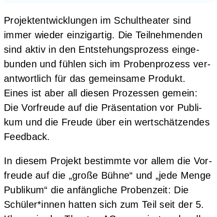
Pro­jekt­ent­wick­lun­gen im Schul­thea­ter sind
immer wie­der ein­zig­ar­tig. Die Teil­neh­men­den
sind aktiv in den Ent­ste­hungs­pro­zess ein­ge­
bun­den und füh­len sich im Pro­ben­pro­zess ver­
ant­wort­lich für das gemein­sa­me Pro­dukt.
Eines ist aber all die­sen Pro­zes­sen gemein:
Die Vor­freu­de auf die Prä­sen­ta­ti­on vor Publi­
kum und die Freu­de über ein wert­schät­zen­des
Feedback.
In die­sem Pro­jekt bestimm­te vor allem die Vor­
freu­de auf die „gro­ße Büh­ne“ und „jede Men­ge
Publi­kum“ die anfäng­li­che Pro­ben­zeit: Die
Schüler*innen hat­ten sich zum Teil seit der 5.