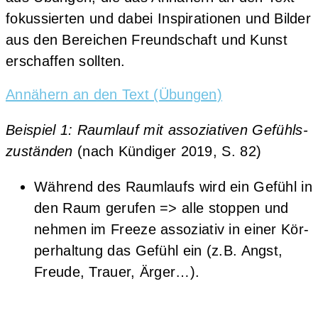
fokus­sier­ten und dabei Inspi­ra­tio­nen und Bil­der
aus den Berei­chen Freund­schaft und Kunst
erschaf­fen sollten.
Annä­hern an den Text (Übun­gen)
Bei­spiel 1: Raum­lauf mit asso­zia­ti­ven Gefühls­
zu­stän­den
(nach Kün­di­ger 2019, S. 82)
Wäh­rend des Raum­laufs wird ein Gefühl in
den Raum geru­fen => alle stop­pen und
neh­men im Free­ze asso­zia­tiv in einer Kör­
per­hal­tung das Gefühl ein (z.B. Angst,
Freu­de, Trau­er, Ärger…).