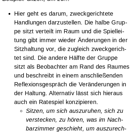
Hier geht es dar­um, zweck­ge­rich­te­te
Hand­lun­gen dar­zu­stel­len. Die hal­be Grup­
pe sitzt ver­teilt im Raum und die Spiel­lei­
tung gibt immer wie­der Ände­run­gen in der
Sitz­hal­tung vor, die zugleich zweck­ge­rich­
tet sind. Die ande­re Hälf­te der Grup­pe
sitzt als Beob­ach­ter am Rand des Rau­mes
und beschreibt in einem anschlie­ßen­den
Refle­xi­ons­ge­spräch die Ver­än­de­run­gen in
der Hal­tung. Alter­na­tiv lässt sich hier­aus
auch ein Rate­spiel konzipieren.
Sit­zen, um sich aus­zu­ru­hen, sich zu
ver­ste­cken, zu hören, was im Nach­
bar­zim­mer geschieht, um aus­zu­rech­