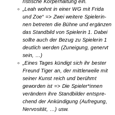
ris­ti­sche Kör­per­hal­tung ein.
„Leah wohnt in einer WG mit Fri­da
und Zoe“ => Zwei wei­te­re Spie­le­rin­
nen betre­ten die Büh­ne und ergän­zen
das Stand­bild von Spie­le­rin 1. Dabei
soll­te auch der Bezug zu Spie­le­rin 1
deut­lich wer­den (Zunei­gung, genervt
sein, …)
„Eines Tages kün­digt sich ihr bes­ter
Freund Tiger an, der mitt­ler­wei­le mit
sei­ner Kunst reich und berühmt
gewor­den ist => Die Spieler*innen
ver­än­dern ihre Stand­bil­der ent­spre­
chend der Ankün­di­gung (Auf­re­gung,
Ner­vo­si­tät, …) usw.