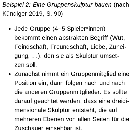
Bei­spiel 2: Eine Grup­pen­skulp­tur bau­en
(nach
Kün­di­ger 2019, S. 90)
Jede Grup­pe (4−5 Spieler*innen)
bekommt einen abs­trak­ten Begriff (Wut,
Feind­schaft, Freund­schaft, Lie­be, Zunei­
gung, …), den sie als Skulp­tur umset­
zen soll.
Zunächst nimmt ein Grup­pen­mit­glied eine
Posi­ti­on ein, dann fol­gen nach und nach
die ande­ren Grup­pen­mit­glie­der. Es soll­te
dar­auf geach­tet wer­den, dass eine drei­di­
men­sio­na­le Skulp­tur ent­steht, die auf
meh­re­ren Ebe­nen von allen Sei­ten für die
Zuschau­er ein­seh­bar ist.