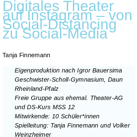
Digitales Theater
auf Instagram – von
Social-Distancing
zu Social-Media
Tan­ja Finnemann
Eigen­pro­duk­ti­on nach Igror Bau­er­si­ma
Geschwis­ter-Scholl-Gym­na­si­um, Daun
Rhein­land-Pfalz
Freie Grup­pe aus ehe­mal. Thea­ter-AG
und DS-Kurs MSS 12
Mit­wir­ken­de: 10 Schüler*innen
Spiel­lei­tung: Tan­ja Fin­ne­mann und Vol­ker
Weinzheimer