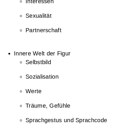
Inter­es­sen
Sexua­li­tät
Part­ner­schaft
Inne­re Welt der Figur
Selbst­bild
Sozia­li­sa­ti­on
Wer­te
Träu­me, Gefühle
Sprach­ges­tus und Sprachcode