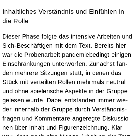
Inhaltliches Verständnis und Einfühlen in
die Rolle
Die­ser Pha­se folg­te das inten­si­ve Arbei­ten und
Sich-Beschäf­ti­gen mit dem Text. Bereits hier
war die Pro­ben­ar­beit pan­de­mie­be­dingt eini­gen
Ein­schrän­kun­gen unter­wor­fen. Zunächst fan­
den meh­re­re Sit­zun­gen statt, in denen das
Stück mit ver­teil­ten Rol­len mehr­mals neu­tral
und ohne spie­le­ri­sche Aspek­te in der Grup­pe
gele­sen wur­de. Dabei ent­stan­den immer wie­
der inner­halb der Grup­pe durch Ver­ständ­nis­
fra­gen und Kom­men­ta­re ange­reg­te Dis­kus­sio­
nen über Inhalt und Figu­ren­zeich­nung. Klar