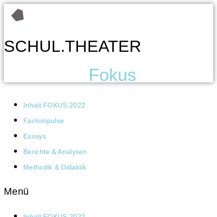
Zum
Inhalt
wechseln
SCHUL.THEATER
Fokus
Inhalt FOKUS 2022
Fach­im­pul­se
Essays
Berich­te & Analysen
Metho­dik & Didaktik
Menü
Inhalt FOKUS 2022