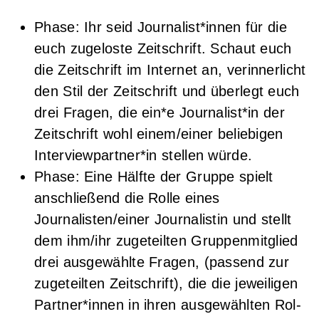
Pha­se: Ihr seid Journalist*innen für die
euch zuge­los­te Zeit­schrift. Schaut euch
die Zeit­schrift im Inter­net an, ver­in­ner­licht
den Stil der Zeit­schrift und über­legt euch
drei Fra­gen, die ein*e Journalist*in der
Zeit­schrift wohl einem/einer belie­bi­gen
Interviewpartner*in stel­len würde.
Pha­se: Eine Hälf­te der Grup­pe spielt
anschlie­ßend die Rol­le eines
Journalisten/einer Jour­na­lis­tin und stellt
dem ihm/ihr zuge­teil­ten Grup­pen­mit­glied
drei aus­ge­wähl­te Fra­gen, (pas­send zur
zuge­teil­ten Zeit­schrift), die die jewei­li­gen
Partner*innen in ihren aus­ge­wähl­ten Rol­