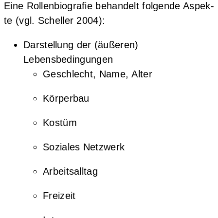
Eine Rol­len­bio­gra­fie behan­delt fol­gen­de Aspek­
te (vgl. Schel­ler 2004):
Dar­stel­lung der (äuße­ren)
Lebensbedingungen
Geschlecht, Name, Alter
Kör­per­bau
Kos­tüm
Sozia­les Netzwerk
Arbeits­all­tag
Frei­zeit