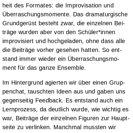
heit des For­ma­tes: die Impro­vi­sa­ti­on und
Über­ra­schungs­mo­men­te. Das dra­ma­tur­gi­sche
Grund­ge­rüst besteht zwar, die ein­zel­nen Bei­
trä­ge wur­den aber von den Schüler*innen
impro­vi­siert und hoch­ge­la­den, ohne dass alle
die Bei­trä­ge vor­her gese­hen hat­ten. So ent­
stand immer wie­der ein Über­ra­schungs­mo­
ment für das gan­ze Ensemble.
Im Hin­ter­grund agier­ten wir über einen Grup­
pen­chat, tausch­ten Ideen aus und gaben uns
gegen­sei­tig Feed­back. Es ent­stand auch ein
Lern­pro­zess, da deut­lich wur­de, wie wich­tig es
war, Bei­trä­ge der ein­zel­nen Figu­ren zur Haupt­
sei­te zu ver­lin­ken. Manch­mal muss­ten wir