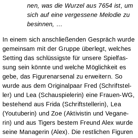
nen, was die Wur­zel aus 7654 ist, um
sich auf eine ver­ges­se­ne Melo­die zu
besinnen, …
In einem sich anschlie­ßen­den Gespräch wur­de
gemein­sam mit der Grup­pe über­legt, wel­ches
Set­ting das schlüs­sigs­te für unse­re Spiel­fas­
sung sein könn­te und wel­che Mög­lich­keit es
gebe, das Figu­ren­ar­se­nal zu erwei­tern. So
wur­de aus dem Ori­gi­nal­paar Fred (Schrift­stel­
ler) und Lea (Schau­spie­le­rin) eine Frau­en-WG,
bestehend aus Fri­da (Schrift­stel­le­rin), Lea
(You­tube­rin) und Zoe (Akti­vis­tin und Vega­ne­
rin) und aus Tigers bes­tem Freund Alex wur­de
sei­ne Mana­ge­rin (Alex). Die rest­li­chen Figu­ren