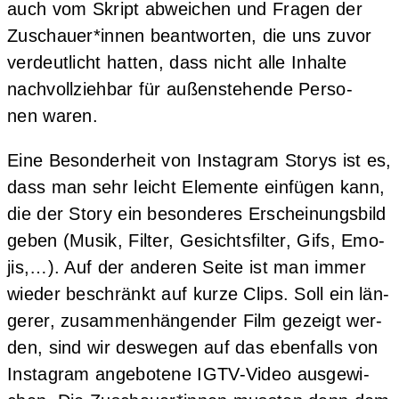
auch vom Skript abwei­chen und Fra­gen der
Zuschauer*innen beant­wor­ten, die uns zuvor
ver­deut­licht hat­ten, dass nicht alle Inhal­te
nach­voll­zieh­bar für außen­ste­hen­de Per­so­
nen waren.
Eine Beson­der­heit von Insta­gram Sto­rys ist es,
dass man sehr leicht Ele­men­te ein­fü­gen kann,
die der Sto­ry ein beson­de­res Erschei­nungs­bild
geben (Musik, Fil­ter, Gesichts­fil­ter, Gifs, Emo­
jis,…). Auf der ande­ren Sei­te ist man immer
wie­der beschränkt auf kur­ze Clips. Soll ein län­
ge­rer, zusam­men­hän­gen­der Film gezeigt wer­
den, sind wir des­we­gen auf das eben­falls von
Insta­gram ange­bo­te­ne IGTV-Video aus­ge­wi­