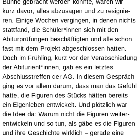
Büh­ne gebracht wer­den könn­te, waren wir
kurz davor, alles abzu­sa­gen und zu resi­gnie­
ren. Eini­ge Wochen ver­gin­gen, in denen nichts
statt­fand, die Schüler*innen sich mit den
Abitur­prü­fun­gen beschäf­tig­ten und alle schon
fast mit dem Pro­jekt abge­schlos­sen hat­ten.
Doch im Früh­ling, kurz vor der Ver­ab­schie­dung
der Abiturient*innen, gab es ein letz­tes
Abschluss­tref­fen der AG. In die­sem Gespräch
ging es vor allem dar­um, dass man das Gefühl
hat­te, die Figu­ren des Stücks hät­ten bereits
ein Eigen­le­ben ent­wi­ckelt. Und plötz­lich war
die Idee da: War­um nicht die Figu­ren wei­ter­
ent­wi­ckeln und so tun, als gäbe es die Figu­ren
und ihre Geschich­te wirk­lich – gera­de eine