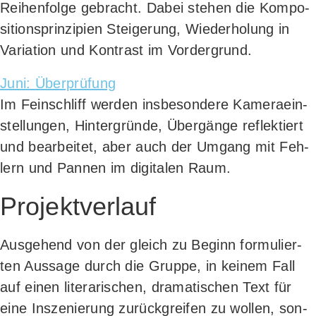
Rei­hen­fol­ge gebracht. Dabei ste­hen die Kom­po­
si­ti­ons­prin­zi­pi­en Stei­ge­rung, Wie­der­ho­lung in
Varia­ti­on und Kon­trast im Vordergrund.
Juni: Über­prü­fung
Im Fein­schliff wer­den ins­be­son­de­re Kame­ra­ein­
stel­lun­gen, Hin­ter­grün­de, Über­gän­ge reflek­tiert
und bear­bei­tet, aber auch der Umgang mit Feh­
lern und Pan­nen im digi­ta­len Raum.
Projektverlauf
Aus­ge­hend von der gleich zu Beginn for­mu­lier­
ten Aus­sa­ge durch die Grup­pe, in kei­nem Fall
auf einen lite­ra­ri­schen, dra­ma­ti­schen Text für
eine Insze­nie­rung zurück­grei­fen zu wol­len, son­