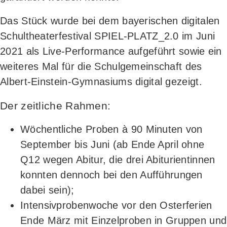
Das Stück wur­de bei dem baye­ri­schen digi­ta­len
Schul­thea­ter­fes­ti­val SPIEL-PLATZ_2.0 im Juni
2021 als Live-Per­for­mance auf­ge­führt sowie ein
wei­te­res Mal für die Schul­ge­mein­schaft des
Albert-Ein­stein-Gym­na­si­ums digi­tal gezeigt.
Der zeitliche Rahmen:
Wöchent­li­che Pro­ben à 90 Minu­ten von
Sep­tem­ber bis Juni (ab Ende April ohne
Q12 wegen Abitur, die drei Abitu­ri­en­tin­nen
konn­ten den­noch bei den Auf­füh­run­gen
dabei sein);
Inten­siv­pro­ben­wo­che vor den Oster­fe­ri­en
Ende März mit Ein­zel­pro­ben in Grup­pen und