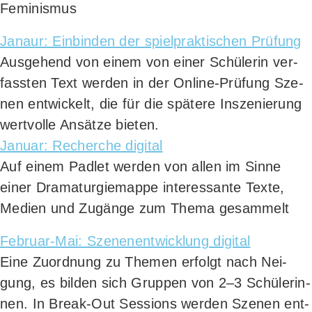
Femi­nis­mus
Jan­aur: Ein­bin­den der spiel­prak­ti­schen Prüfung
Aus­ge­hend von einem von einer Schü­le­rin ver­
fass­ten Text wer­den in der Online-Prü­fung Sze­
nen ent­wi­ckelt, die für die spä­te­re Insze­nie­rung
wert­vol­le Ansät­ze bieten.
Janu­ar: Recher­che digital
Auf einem Pad­let wer­den von allen im Sin­ne
einer Dra­ma­tur­gie­map­pe inter­es­san­te Tex­te,
Medi­en und Zugän­ge zum The­ma gesammelt
Febru­ar-Mai: Sze­n­en­ent­wick­lung digital
Eine Zuord­nung zu The­men erfolgt nach Nei­
gung, es bil­den sich Grup­pen von 2–3 Schü­le­rin­
nen. In Break-Out Ses­si­ons wer­den Sze­nen ent­