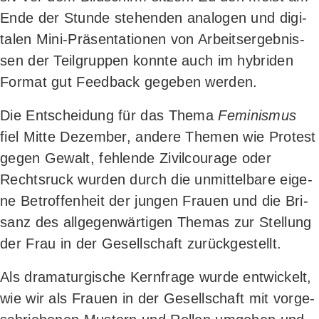
Ende der Stun­de ste­hen­den ana­lo­gen und digi­
ta­len Mini-Prä­sen­ta­tio­nen von Arbeits­er­geb­nis­
sen der Teil­grup­pen konn­te auch im hybri­den
For­mat gut Feed­back gege­ben werden.
Die Ent­schei­dung für das The­ma
Femi­nis­mus
fiel Mit­te Dezem­ber, ande­re The­men wie Pro­test
gegen Gewalt, feh­len­de Zivil­cou­ra­ge oder
Rechts­ruck wur­den durch die unmit­tel­ba­re eige­
ne Betrof­fen­heit der jun­gen Frau­en und die Bri­
sanz des all­ge­gen­wär­ti­gen The­mas zur Stel­lung
der Frau in der Gesell­schaft zurückgestellt.
Als dra­ma­tur­gi­sche Kern­fra­ge wur­de ent­wi­ckelt,
wie wir als Frau­en in der Gesell­schaft mit vor­ge­