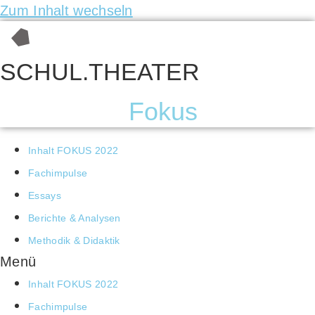
Zum Inhalt wechseln
SCHUL.THEATER
Fokus
Inhalt FOKUS 2022
Fach­im­pul­se
Essays
Berich­te & Analysen
Metho­dik & Didaktik
Menü
Inhalt FOKUS 2022
Fach­im­pul­se