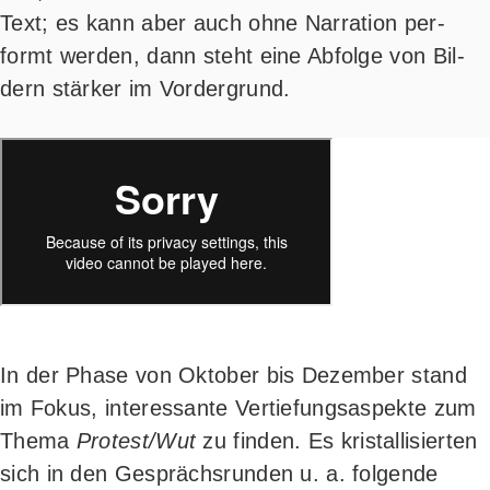
Text; es kann aber auch ohne Nar­ra­ti­on per­
formt wer­den, dann steht eine Abfol­ge von Bil­
dern stär­ker im Vordergrund.
In der Pha­se von Okto­ber bis Dezem­ber stand
im Fokus, inter­es­san­te Ver­tie­fungs­aspek­te zum
The­ma
Protest/Wut
zu fin­den. Es kris­tal­li­sier­ten
sich in den Gesprächs­run­den u. a. fol­gen­de