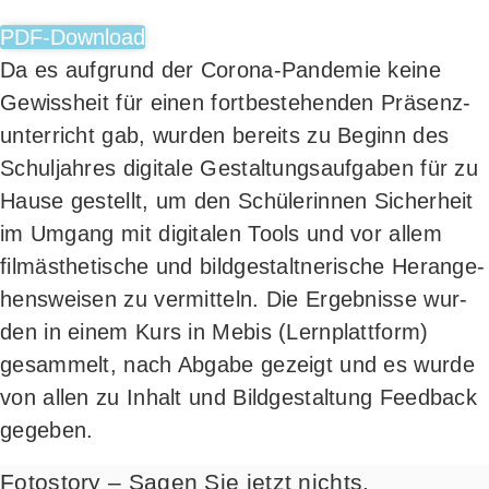
PDF-Down­load
Da es auf­grund der Coro­na-Pan­de­mie kei­ne
Gewiss­heit für einen fort­be­stehen­den Prä­senz­
un­ter­richt gab, wur­den bereits zu Beginn des
Schul­jah­res digi­ta­le Gestal­tungs­auf­ga­ben für zu
Hau­se gestellt, um den Schü­le­rin­nen Sicher­heit
im Umgang mit digi­ta­len Tools und vor allem
film­äs­the­ti­sche und bild­ge­stalt­ne­ri­sche Her­an­ge­
hens­wei­sen zu ver­mit­teln. Die Ergeb­nis­se wur­
den in einem Kurs in Mebis (Lern­platt­form)
gesam­melt, nach Abga­be gezeigt und es wur­de
von allen zu Inhalt und Bild­ge­stal­tung Feed­back
gegeben.
Fotostory – Sagen Sie jetzt nichts.