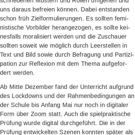
schrie­be­nen Mus­tern und Rol­len umge­hen und
uns dar­aus befrei­en kön­nen. Dabei ent­stan­den
schon früh Ziel­for­mu­lie­run­gen. Es soll­ten femi­
nis­ti­sche Vor­bil­der her­an­ge­zo­gen, es soll­te kei­
nes­falls mora­li­siert wer­den und die Zuschau­er
soll­ten soweit wie mög­lich durch Leer­stel­len in
Text und Bild sowie durch Befra­gung und Par­ti­zi­
pa­ti­on zur Refle­xi­on mit dem The­ma auf­ge­for­
dert werden.
Ab Mit­te Dezem­ber fand der Unter­richt auf­grund
des Lock­downs und der Rah­men­be­din­gun­gen an
der Schu­le bis Anfang Mai nur noch in digi­ta­ler
Form über Zoom statt. Auch die spiel­prak­ti­sche
Prü­fung wur­de digi­tal durch­ge­führt. Die in der
Prü­fung ent­wi­ckel­ten Sze­nen konn­ten spä­ter als