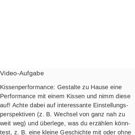
Video-Aufgabe
Kis­sen­per­for­mance: Gestal­te zu Hau­se eine
Per­for­mance mit einem Kis­sen und nimm die­se
auf! Ach­te dabei auf inter­es­san­te Ein­stel­lungs­
per­spek­ti­ven (z. B. Wech­sel von ganz nah zu
weit weg) und über­le­ge, was du erzäh­len könn­
test, z. B. eine klei­ne Geschich­te mit oder ohne