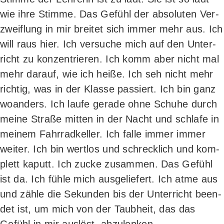
wie ihre Stim­me. Das Gefühl der abso­lu­ten Ver­
zweif­lung in mir brei­tet sich immer mehr aus. Ich
will raus hier. Ich ver­su­che mich auf den Unter­
richt zu kon­zen­trie­ren. Ich komm aber nicht mal
mehr dar­auf, wie ich hei­ße. Ich seh nicht mehr
rich­tig, was in der Klas­se pas­siert. Ich bin ganz
woan­ders. Ich lau­fe gera­de ohne Schu­he durch
mei­ne Stra­ße mit­ten in der Nacht und schla­fe in
mei­nem Fahr­rad­kel­ler. Ich fal­le immer immer
wei­ter. Ich bin wert­los und schreck­lich und kom­
plett kaputt. Ich zucke zusam­men. Das Gefühl
ist da. Ich füh­le mich aus­ge­lie­fert. Ich atme aus
und zäh­le die Sekun­den bis der Unter­richt been­
det ist, um mich von der Taub­heit, das das