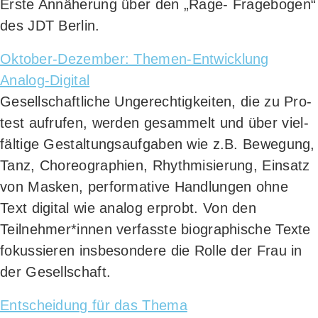
Ers­te Annä­he­rung über den „Rage- Fra­ge­bo­gen“
des JDT Berlin.
Okto­ber-Dezem­ber: The­men-Ent­wick­lung
Analog-Digital
Gesell­schaft­li­che Unge­rech­tig­kei­ten, die zu Pro­
test auf­ru­fen, wer­den gesam­melt und über viel­
fäl­ti­ge Gestal­tungs­auf­ga­ben wie z.B. Bewe­gung,
Tanz, Cho­reo­gra­phien, Rhyth­mi­sie­rung, Ein­satz
von Mas­ken, per­for­ma­ti­ve Hand­lun­gen ohne
Text digi­tal wie ana­log erprobt. Von den
Teilnehmer*innen ver­fass­te bio­gra­phi­sche Tex­te
fokus­sie­ren ins­be­son­de­re die Rol­le der Frau in
der Gesellschaft.
Ent­schei­dung für das Thema