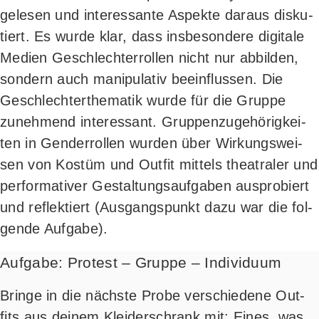
ge­le­sen und inter­es­san­te Aspek­te dar­aus dis­ku­
tiert. Es wur­de klar, dass ins­be­son­de­re digi­ta­le
Medi­en Geschlech­ter­rol­len nicht nur abbil­den,
son­dern auch mani­pu­la­tiv beein­flus­sen. Die
Geschlech­ter­the­ma­tik wur­de für die Grup­pe
zuneh­mend inter­es­sant. Grup­pen­zu­ge­hö­rig­kei­
ten in Gen­der­rol­len wur­den über Wir­kungs­wei­
sen von Kos­tüm und Out­fit mit­tels thea­tra­ler und
per­for­ma­ti­ver Gestal­tungs­auf­ga­ben aus­pro­biert
und reflek­tiert (Aus­gangs­punkt dazu war die fol­
gen­de Aufgabe).
Aufgabe: Protest – Gruppe – Individuum
Brin­ge in die nächs­te Pro­be ver­schie­de­ne Out­
fits aus dei­nem Klei­der­schrank mit: Eines, was