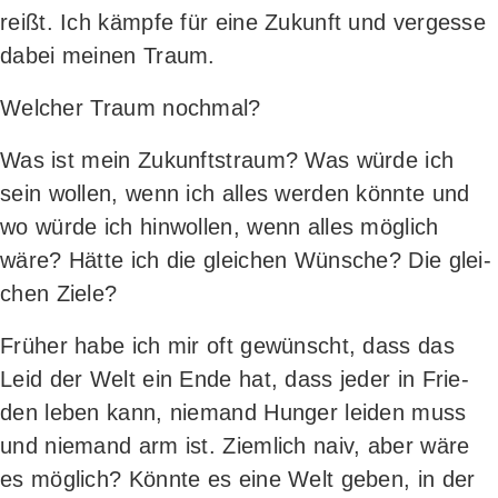
reißt. Ich kämp­fe für eine Zukunft und ver­ges­se
dabei mei­nen Traum.
Wel­cher Traum nochmal?
Was ist mein Zukunfts­traum? Was wür­de ich
sein wol­len, wenn ich alles wer­den könn­te und
wo wür­de ich hin­wol­len, wenn alles mög­lich
wäre? Hät­te ich die glei­chen Wün­sche? Die glei­
chen Ziele?
Frü­her habe ich mir oft gewünscht, dass das
Leid der Welt ein Ende hat, dass jeder in Frie­
den leben kann, nie­mand Hun­ger lei­den muss
und nie­mand arm ist. Ziem­lich naiv, aber wäre
es mög­lich? Könn­te es eine Welt geben, in der