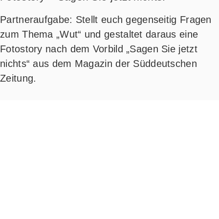
Part­ner­auf­ga­be: Stellt euch gegen­sei­tig Fra­gen
zum The­ma „Wut“ und gestal­tet dar­aus eine
Foto­sto­ry nach dem Vor­bild „Sagen Sie jetzt
nichts“ aus dem Maga­zin der Süd­deut­schen
Zeitung.