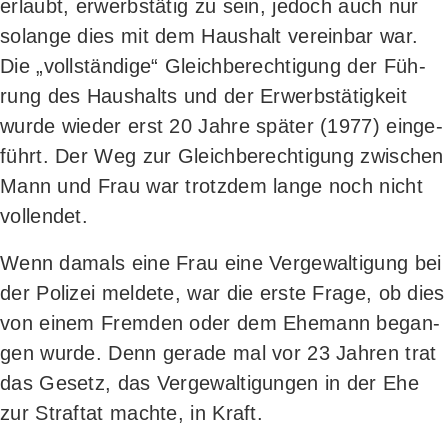
erlaubt, erwerbs­tä­tig zu sein, jedoch auch nur
solan­ge dies mit dem Haus­halt ver­ein­bar war.
Die „voll­stän­di­ge“ Gleich­be­rech­ti­gung der Füh­
rung des Haus­halts und der Erwerbs­tä­tig­keit
wur­de wie­der erst 20 Jah­re spä­ter (1977) ein­ge­
führt. Der Weg zur Gleich­be­rech­ti­gung zwi­schen
Mann und Frau war trotz­dem lan­ge noch nicht
vollendet.
Wenn damals eine Frau eine Ver­ge­wal­ti­gung bei
der Poli­zei mel­de­te, war die ers­te Fra­ge, ob dies
von einem Frem­den oder dem Ehe­mann began­
gen wur­de. Denn gera­de mal vor 23 Jah­ren trat
das Gesetz, das Ver­ge­wal­ti­gun­gen in der Ehe
zur Straf­tat mach­te, in Kraft.