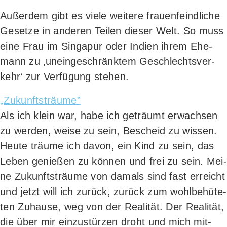
Außer­dem gibt es vie­le wei­te­re frau­en­feind­li­che
Geset­ze in ande­ren Tei­len die­ser Welt. So muss
eine Frau im Sin­ga­pur oder Indi­en ihrem Ehe­
mann zu ‚unein­ge­schränk­tem Geschlechts­ver­
kehr‘ zur Ver­fü­gung stehen.
„Zukunfts­träu­me”
Als ich klein war, habe ich geträumt erwach­sen
zu wer­den, wei­se zu sein, Bescheid zu wis­sen.
Heu­te träu­me ich davon, ein Kind zu sein, das
Leben genie­ßen zu kön­nen und frei zu sein. Mei­
ne Zukunfts­träu­me von damals sind fast erreicht
und jetzt will ich zurück, zurück zum wohl­be­hü­te­
ten Zuhau­se, weg von der Rea­li­tät. Der Rea­li­tät,
die über mir ein­zu­stür­zen droht und mich mit­