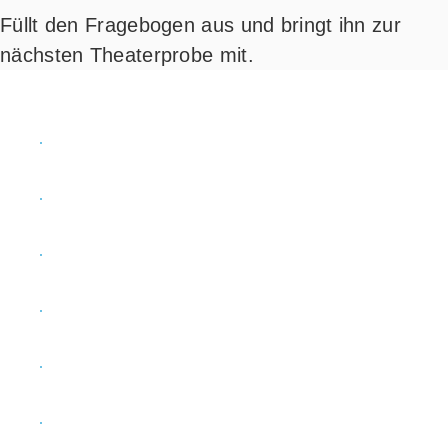
Füllt den Fra­ge­bo­gen aus und bringt ihn zur
nächs­ten Thea­ter­pro­be mit.