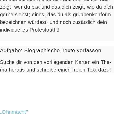
zeigt, wer du bist und das dich zeigt, wie du dich
ger­ne siehst; eines, das du als grup­pen­kon­form
bezeich­nen wür­dest, und noch zusätz­lich dein
indi­vi­du­el­les Protestoutfit!
Aufgabe: Biographische Texte verfassen
Suche dir von den vor­lie­gen­den Kar­ten ein The­
ma her­aus und schrei­be einen frei­en Text dazu!
„Ohn­macht”