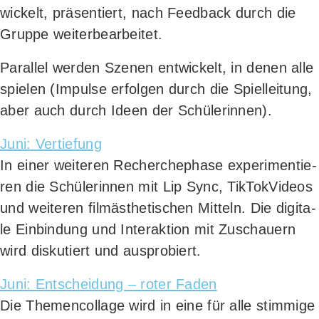
wi­ckelt, prä­sen­tiert, nach Feed­back durch die
Grup­pe weiterbearbeitet.
Par­al­lel wer­den Sze­nen ent­wi­ckelt, in denen alle
spie­len (Impul­se erfol­gen durch die Spiel­lei­tung,
aber auch durch Ideen der Schülerinnen).
Juni: Ver­tie­fung
In einer wei­te­ren Recher­che­pha­se expe­ri­men­tie­
ren die Schü­le­rin­nen mit Lip Sync, Tik­Tok­Vi­de­os
und wei­te­ren film­äs­the­ti­schen Mit­teln. Die digi­ta­
le Ein­bin­dung und Inter­ak­ti­on mit Zuschau­ern
wird dis­ku­tiert und ausprobiert.
Juni: Ent­schei­dung – roter Faden
Die The­men­col­la­ge wird in eine für alle stim­mi­ge