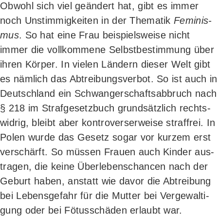
Obwohl sich viel geän­dert hat, gibt es immer
noch Unstim­mig­kei­ten in der The­ma­tik
Femi­nis­
mus
. So hat eine Frau bei­spiels­wei­se nicht
immer die voll­kom­me­ne Selbst­be­stim­mung über
ihren Kör­per. In vie­len Län­dern die­ser Welt gibt
es näm­lich das Abtrei­bungs­ver­bot. So ist auch in
Deutsch­land ein Schwan­ger­schafts­ab­bruch nach
§ 218 im Straf­ge­setz­buch grund­sätz­lich rechts­
wid­rig, bleibt aber kon­tro­vers­er­wei­se straf­frei. In
Polen wur­de das Gesetz sogar vor kur­zem erst
ver­schärft. So müs­sen Frau­en auch Kin­der aus­
tra­gen, die kei­ne Über­le­bens­chan­cen nach der
Geburt haben, anstatt wie davor die Abtrei­bung
bei Lebens­ge­fahr für die Mut­ter bei Ver­ge­wal­ti­
gung oder bei Fötus­schä­den erlaubt war.