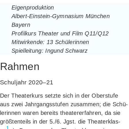
Eigen­pro­duk­ti­on
Albert-Ein­stein-Gym­na­si­um Mün­chen
Bay­ern
Pro­fil­kurs Thea­ter und Film Q11/Q12
Mit­wir­ken­de: 13 Schü­le­rin­nen
Spiel­lei­tung: Ingund Schwarz
Rahmen
Schuljahr 2020–21
Der Thea­ter­kurs setz­te sich in der Ober­stu­fe
aus zwei Jahr­gangs­stu­fen zusam­men; die Schü­
le­rin­nen waren bereits thea­ter­er­fah­ren, da sie
größ­ten­teils in der 5./6. Jgst. die Thea­ter­klas­
1