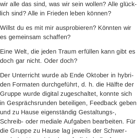
wir alle das sind, was wir sein wol­len? Alle glück­
lich sind? Alle in Frie­den leben können?
Willst du es mit mir aus­pro­bie­ren? Könn­ten wir
es gemein­sam schaffen?
Eine Welt, die jeden Traum erfül­len kann gibt es
doch gar nicht. Oder doch?
Der Unter­richt wur­de ab Ende Okto­ber in hybri­
den For­ma­ten durch­ge­führt, d. h. die Hälf­te der
Grup­pe wur­de digi­tal zuge­schal­tet, konn­te sich
in Gesprächs­run­den betei­li­gen, Feed­back geben
und zu Hau­se eigen­stän­dig Gestaltungs‑,
Schreib- oder media­le Auf­ga­ben bear­bei­ten. Für
die Grup­pe zu Hau­se lag jeweils der Schwer­