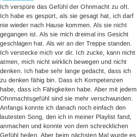
Ich ver­spü­re das Gefühl der Ohn­macht zu oft.
Ich habe es gespürt, als sie gesagt hat, ich darf
nie wie­der nach Hau­se kom­men. Als sie nicht
gegan­gen ist. Als sie mich drei­mal ins Gesicht
geschla­gen hat. Als wir an der Trep­pe stan­den.
Ich ver­ste­cke mich vor dir. Ich zucke, kann nicht
atmen, mich nicht wirk­lich bewe­gen und nicht
den­ken. Ich habe sehr lan­ge gedacht, dass ich
zu den­ken fähig bin. Dass ich Kom­pe­ten­zen
habe, dass ich Fähig­kei­ten habe. Aber mit jedem
Ohn­machts­ge­fühl sind sie mehr ver­schwun­den.
Anfangs konn­te ich danach noch ein­fach den
lau­tes­ten Song, den ich in mei­ner Play­list fand,
anma­chen und konn­te von dem schreck­li­chen
Gefühl hei­len. Aber beim nächs­ten Mal wur­de es