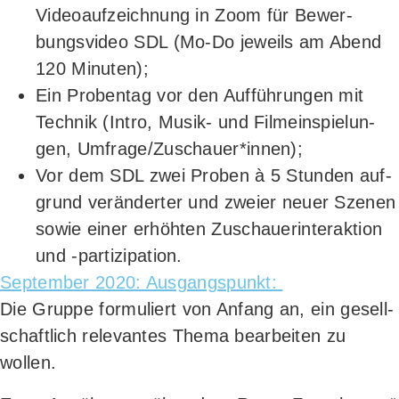
Video­auf­zeich­nung in Zoom für Bewer­
bungs­vi­deo SDL (Mo-Do jeweils am Abend
120 Minuten);
Ein Pro­ben­tag vor den Auf­füh­run­gen mit
Tech­nik (Intro, Musik- und Film­ein­spie­lun­
gen, Umfrage/Zuschauer*innen);
Vor dem SDL zwei Pro­ben à 5 Stun­den auf­
grund ver­än­der­ter und zwei­er neu­er Sze­nen
sowie einer erhöh­ten Zuschau­er­inter­ak­ti­on
und ‑par­ti­zi­pa­ti­on.
Sep­tem­ber 2020: Ausgangspunkt:
Die Grup­pe for­mu­liert von Anfang an, ein gesell­
schaft­lich rele­van­tes The­ma bear­bei­ten zu
wollen.