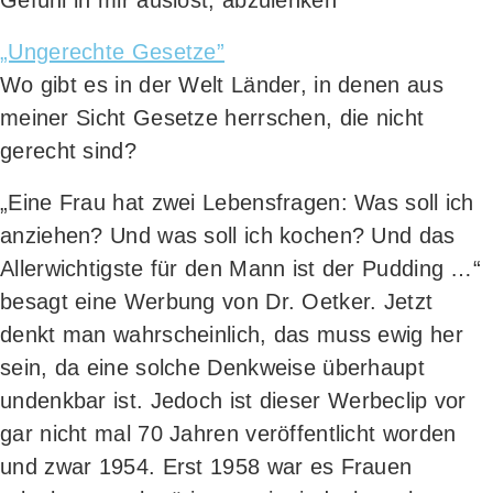
Gefühl in mir aus­löst, abzulenken
„Unge­rech­te Gesetze”
Wo gibt es in der Welt Län­der, in denen aus
mei­ner Sicht Geset­ze herr­schen, die nicht
gerecht sind?
„Eine Frau hat zwei Lebens­fra­gen: Was soll ich
anzie­hen? Und was soll ich kochen? Und das
Aller­wich­tigs­te für den Mann ist der Pud­ding …“
besagt eine Wer­bung von Dr. Oet­ker. Jetzt
denkt man wahr­schein­lich, das muss ewig her
sein, da eine sol­che Denk­wei­se über­haupt
undenk­bar ist. Jedoch ist die­ser Wer­be­clip vor
gar nicht mal 70 Jah­ren ver­öf­fent­licht wor­den
und zwar 1954. Erst 1958 war es Frau­en