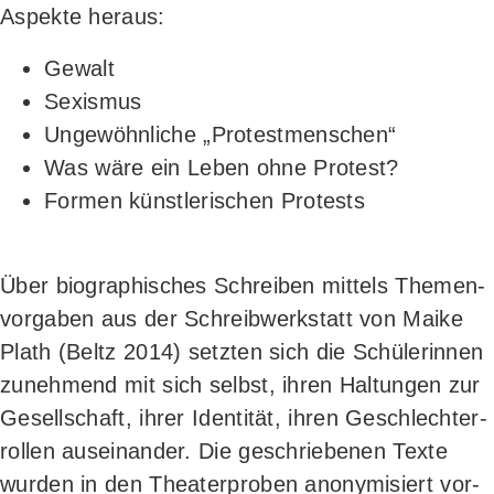
Aspek­te heraus:
Gewalt
Sexis­mus
Unge­wöhn­li­che „Pro­test­men­schen“
Was wäre ein Leben ohne Protest?
For­men künst­le­ri­schen Protests
Über bio­gra­phi­sches Schrei­ben mit­tels The­men­
vor­ga­ben aus der Schreib­werk­statt von Mai­ke
Plath (Beltz 2014) setz­ten sich die Schü­le­rin­nen
zuneh­mend mit sich selbst, ihren Hal­tun­gen zur
Gesell­schaft, ihrer Iden­ti­tät, ihren Geschlech­ter­
rol­len aus­ein­an­der. Die geschrie­be­nen Tex­te
wur­den in den Thea­ter­pro­ben anony­mi­siert vor­