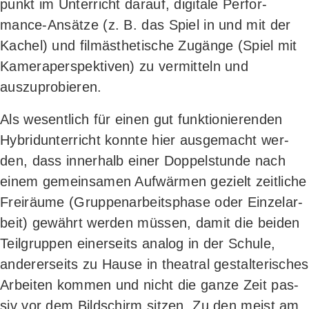
punkt im Unter­richt dar­auf, digi­ta­le Per­for­
mance-Ansät­ze (z. B. das Spiel in und mit der
Kachel) und film­äs­the­ti­sche Zugän­ge (Spiel mit
Kame­ra­per­spek­ti­ven) zu ver­mit­teln und
auszuprobieren.
Als wesent­lich für einen gut funk­tio­nie­ren­den
Hybrid­un­ter­richt konn­te hier aus­ge­macht wer­
den, dass inner­halb einer Dop­pel­stun­de nach
einem gemein­sa­men Auf­wär­men gezielt zeit­li­che
Frei­räu­me (Grup­pen­ar­beits­pha­se oder Ein­zel­ar­
beit) gewährt wer­den müs­sen, damit die bei­den
Teil­grup­pen einer­seits ana­log in der Schu­le,
ande­rer­seits zu Hau­se in thea­tral gestal­te­ri­sches
Arbei­ten kom­men und nicht die gan­ze Zeit pas­
siv vor dem Bild­schirm sit­zen. Zu den meist am