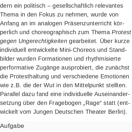
dern ein poli­tisch – gesell­schaft­lich rele­van­tes
The­ma in den Fokus zu neh­men, wur­de von
Anfang an im ana­lo­gen Prä­senz­un­ter­richt kör­
per­lich und cho­reo­gra­phisch zum The­ma
Pro­test
gegen Unge­rech­tig­kei­ten
gear­bei­tet. Über kur­ze
indi­vi­du­ell ent­wi­ckel­te Mini-Cho­re­os und Stand­
bil­der wur­den For­ma­tio­nen und rhyth­mi­sier­te
per­for­ma­ti­ve Zugän­ge aus­pro­biert, die zunächst
die Pro­test­hal­tung und ver­schie­de­ne Emo­tio­nen
wie z.B. die der Wut in den Mit­tel­punkt stell­ten.
Par­al­lel dazu fand eine indi­vi­du­el­le Aus­ein­an­der­
set­zung über den Fra­ge­bo­gen „Rage“ statt (ent­
wi­ckelt vom Jun­gen Deut­schen Thea­ter Berlin).
Aufgabe