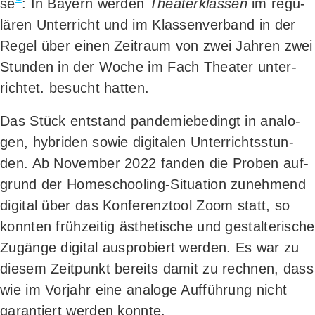
se
: In Bay­ern wer­den
Thea­ter­klas­sen
im regu­
lä­ren Unter­richt und im Klas­sen­ver­band in der
Regel über einen Zeit­raum von zwei Jah­ren zwei
Stun­den in der Woche im Fach Thea­ter unter­
rich­tet.
besucht hatten.
Das Stück ent­stand pan­de­mie­be­dingt in ana­lo­
gen, hybri­den sowie digi­ta­len Unter­richts­stun­
den. Ab Novem­ber 2022 fan­den die Pro­ben auf­
grund der Home­schoo­ling-Situa­ti­on zuneh­mend
digi­tal über das Kon­fe­renz­tool Zoom statt, so
konn­ten früh­zei­tig ästhe­ti­sche und gestal­te­ri­sche
Zugän­ge digi­tal aus­pro­biert wer­den. Es war zu
die­sem Zeit­punkt bereits damit zu rech­nen, dass
wie im Vor­jahr eine ana­lo­ge Auf­füh­rung nicht
garan­tiert wer­den konnte.