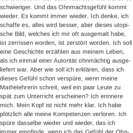
schwie­ri­ger. Und das Ohn­machts­ge­fühl kommt
wie­der. Es kommt immer wie­der. Ich den­ke, ich
schaf­fe es, alles wird bes­ser, aber die­ses uto­pi­
sche Bild, wel­ches ich mir oft aus­ge­malt habe,
ist zer­ris­sen wor­den, ist zer­stört wor­den. Ich soll
eine Geschich­te erzäh­len aus mei­nem Leben,
als ich ein­mal einer Auto­ri­tät ohn­mäch­tig aus­ge­
lie­fert war. Aber wie soll ich erklä­ren, dass ich
die­ses Gefühl schon ver­spü­re, wenn mei­ne
Mathe­leh­re­rin schreit, weil ein paar Leu­te zu
spät zum Unter­richt erschei­nen? Ich erin­ne­re
mich. Mein Kopf ist nicht mehr klar. Ich habe
plötz­lich alle mei­ne Kom­pe­ten­zen ver­lo­ren. Ich
spü­re das­sel­be wie­der und wie­der, das ich
immer emp­fin­de, wenn ich das Gefühl der Ohn­