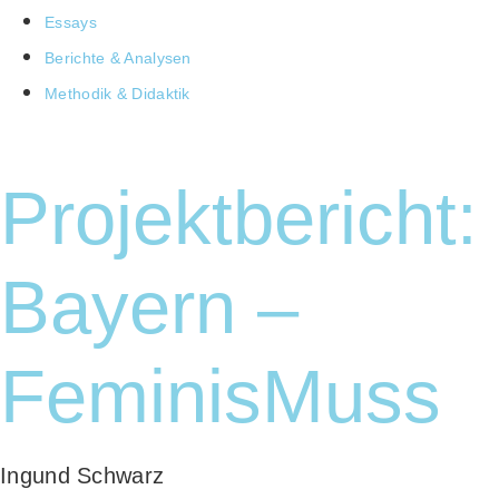
Essays
Berich­te & Analysen
Metho­dik & Didaktik
Projektbericht:
Bayern –
FeminisMuss
Ingund Schwarz