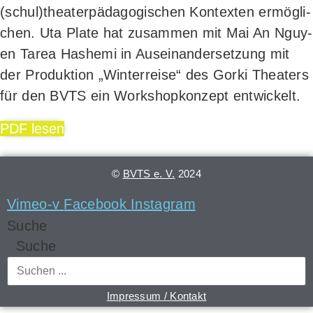
(schul)theaterpädagogischen Kon­tex­ten ermög­li­
chen. Uta Pla­te hat zusam­men mit Mai An Nguy­
en Tarea Hash­e­mi in Aus­ein­an­der­set­zung mit
der Pro­duk­ti­on „Win­ter­rei­se“ des Gor­ki Thea­ters
für den BVTS ein Work­shop­kon­zept entwickelt.
PDF lesen
©
BVTS e. V.
2024
Vimeo-v
Facebook
Instagram
Suche
Suche
Impressum / Kontakt