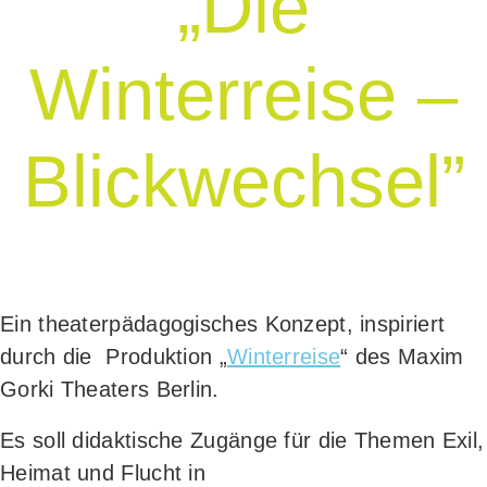
„Die
Winterreise –
Blickwechsel”
Ein thea­ter­päd­ago­gi­sches Kon­zept, inspi­riert
durch die Pro­duk­ti­on „
Win­ter­rei­se
“ des Maxim
Gor­ki Thea­ters Berlin.
Es soll didak­ti­sche Zugän­ge für die The­men Exil,
Hei­mat und Flucht in