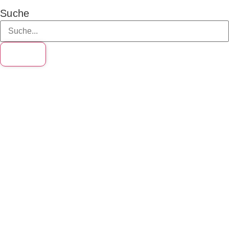
Suche
Suche
Forum
Schultheater
>
Forschung
>
Begegnung