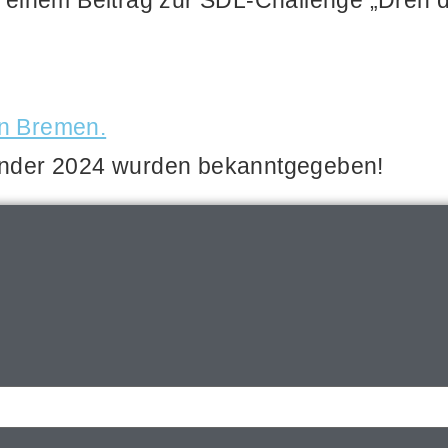
mit einem Bei­trag zur SDL-Chall­enge „Dre
Län­der 2024 wur­den bekanntgegeben!