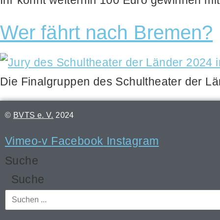
Ihr könnt wei­ter­hin 100 Euro gewin­nen 
Wer fährt nach Bremen?
Die Final­grup­pen des Schul­thea­ter der 
©
BVTS e. V.
2024
Vimeo-v
Facebook
Instagram
Suche
Suche