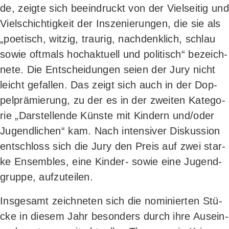
de, zeig­te sich beein­druckt von der Viel­sei­tig und
Viel­schich­tig­keit der Insze­nie­run­gen, die sie als
„poe­tisch, wit­zig, trau­rig, nach­denk­lich, schlau
sowie oft­mals hoch­ak­tu­ell und poli­tisch“ bezeich­
ne­te. Die Ent­schei­dun­gen sei­en der Jury nicht
leicht gefal­len. Das zeigt sich auch in der Dop­
pel­prä­mie­rung, zu der es in der zwei­ten Kate­go­
rie „Dar­stel­len­de Küns­te mit Kin­dern und/oder
Jugend­li­chen“ kam. Nach inten­si­ver Dis­kus­si­on
ent­schloss sich die Jury den Preis auf zwei star­
ke Ensem­bles, eine Kin­der- sowie eine Jugend­
grup­pe, aufzuteilen.
Ins­ge­samt zeich­ne­ten sich die nomi­nier­ten Stü­
cke in die­sem Jahr beson­ders durch ihre Aus­ein­