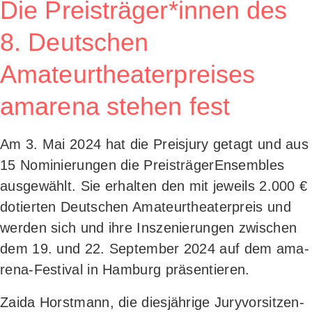
Die Preisträger*innen des
8. Deutschen
Amateurtheaterpreises
amarena stehen fest
Am 3. Mai 2024 hat die Preis­ju­ry getagt und aus
15 Nomi­nie­run­gen die Preis­trä­ger­Ensem­bles
aus­ge­wählt. Sie erhal­ten den mit jeweils 2.000 €
dotier­ten Deut­schen Ama­teur­thea­ter­preis und
wer­den sich und ihre Insze­nie­run­gen zwi­schen
dem
19. und 22. Sep­tem­ber 2024 auf dem ama­
re­na-Fes­ti­val in Ham­burg
präsentieren.
Zai­da Horst­mann, die dies­jäh­ri­ge Jury­vor­sit­zen­