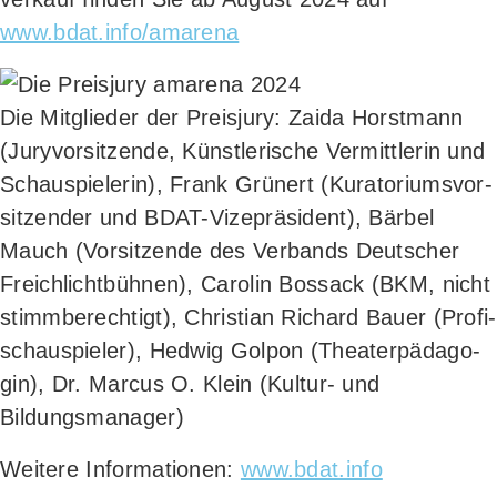
www.bdat.info/amarena
Die Mit­glie­der der Preis­ju­ry: Zai­da Horst­mann
(Jury­vor­sit­zen­de, Künst­le­ri­sche Ver­mitt­le­rin und
Schau­spie­le­rin), Frank Grü­nert (Kura­to­ri­ums­vor­
sit­zen­der und BDAT-Vize­prä­si­dent), Bär­bel
Mauch (Vor­sit­zen­de des Ver­bands Deut­scher
Freich­licht­büh­nen), Caro­lin Bossack (BKM, nicht
stimm­be­rech­tigt), Chris­ti­an Richard Bau­er (Pro­fi­
sch­au­spie­ler), Hed­wig Gol­pon (Thea­ter­päd­ago­
gin), Dr. Mar­cus O. Klein (Kul­tur- und
Bildungsmanager)
Wei­te­re Infor­ma­tio­nen:
www.bdat.info