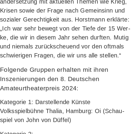
an­der­set­zung mit aktu­el­len The­men wie Krieg,
Kri­sen sowie der Fra­ge nach Gemein­sinn und
sozia­ler Gerech­tig­keit aus. Horst­mann erklär­te:
„Ich war sehr bewegt von der Tie­fe der 15 Wer­
ke, die wir in die­sem Jahr sehen durf­ten. Mutig
und nie­mals zurück­scheu­end vor den oft­mals
schwie­ri­gen Fra­gen, die wir uns alle stellen.“
Folgende Gruppen erhalten mit ihren
Inszenierungen den 8. Deutschen
Amateurtheaterpreis 2024:
Kate­go­rie 1: Dar­stel­len­de Küns­te
Volks­spiel­büh­ne Tha­lia, Ham­burg: Oi (Schau­
spiel von John von Düffel)