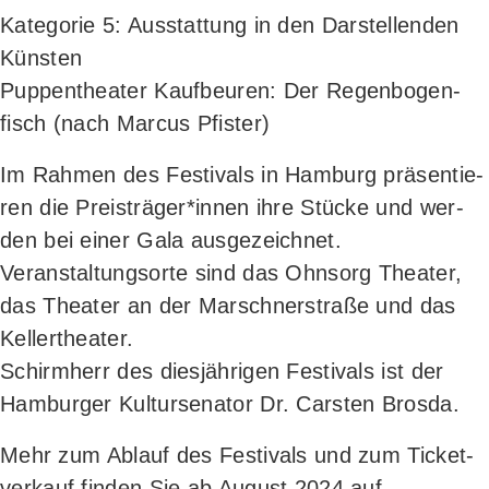
Kate­go­rie 5: Aus­stat­tung in den Dar­stel­len­den
Küns­ten
Pup­pen­thea­ter Kauf­beu­ren: Der Regen­bo­gen­
fisch (nach Mar­cus Pfister)
Im Rah­men des Fes­ti­vals in Ham­burg prä­sen­tie­
ren die Preisträger*innen ihre Stü­cke und wer­
den bei einer Gala aus­ge­zeich­net.
Ver­an­stal­tungs­or­te sind das Ohn­sorg Thea­ter,
das Thea­ter an der Marsch­ner­stra­ße und das
Kel­ler­thea­ter.
Schirm­herr des dies­jäh­ri­gen Fes­ti­vals ist der
Ham­bur­ger Kul­tur­se­na­tor Dr. Cars­ten Brosda.
Mehr zum Ablauf des Fes­ti­vals und zum Ticket­
ver­kauf fin­den Sie ab August 2024 auf