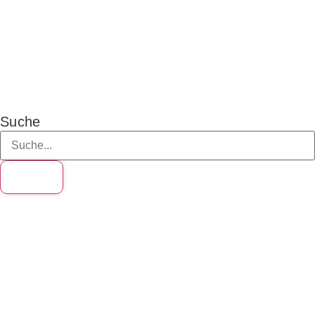
Schultheaterlandkarte (i.A)
>
Zentrale Arbeitstagung
Suche
Suche
Forum
Schultheater