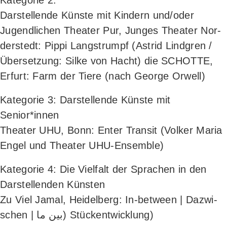
Kate­go­rie 2:
Dar­stel­len­de Küns­te mit Kin­dern und/oder
Jugend­li­chen Thea­ter Pur, Jun­ges Thea­ter Nor­
der­stedt: Pip­pi Lang­strumpf (Astrid Lind­gren /
Über­set­zung: Sil­ke von Hacht) die SCHOTTE,
Erfurt: Farm der Tie­re (nach Geor­ge Orwell)
Kate­go­rie 3: Dar­stel­len­de Küns­te mit
Senior*innen
Thea­ter UHU, Bonn: Enter Tran­sit (Vol­ker Maria
Engel und Thea­ter UHU-Ensemble)
Kate­go­rie 4: Die Viel­falt der Spra­chen in den
Dar­stel­len­den Küns­ten
Zu Viel Jamal, Hei­del­berg: In-bet­ween | Dazwi­
schen | بین ما) Stückentwicklung)