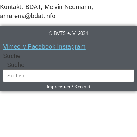
Kon­takt: BDAT, Mel­vin Neu­mann,
amarena@bdat.info
©
BVTS e. V.
2024
Vimeo-v
Facebook
Instagram
Suche
Suche
Impressum / Kontakt
Begegnung